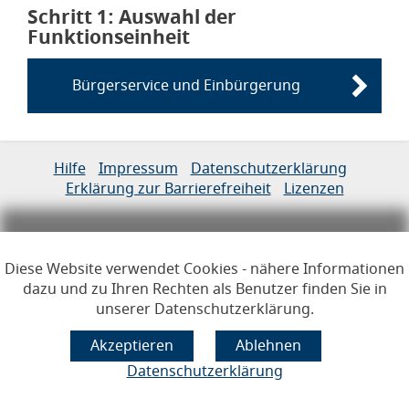
Schritt 1
von 6
: Auswahl der
Funktionseinheit
Bürgerservice und Einbürgerung
Links zur Hilfe, Impressum, Datenschutzerklärung, Erklärun
Hilfe
Impressum
Datenschutzerklärung
Erklärung zur Barrierefreiheit
Lizenzen
Öffnet im Dialogfenster.
Ihre Sitzung läuft aus in
24
Minuten
Hauptregion der Seite anspr
Diese Website verwendet Cookies - nähere Informationen
dazu und zu Ihren Rechten als Benutzer finden Sie in
unserer Datenschutzerklärung.
Datenschutzerklärung